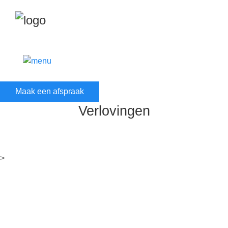
Maak een afspraak
Verlovingen
De zomer is aangebroken, hét moment om even te
genieten van rust, zon en fijne momenten met familie
>
en vrienden. Ook
wij gaan er even tussenuit
.
Onze
winkel is gesloten van 25 juli tot en met
10 augustus
. We kijken er alvast naar uit om je na ons
verlof opnieuw te mogen verwelkomen, met tal van
mooie nieuwigheden.