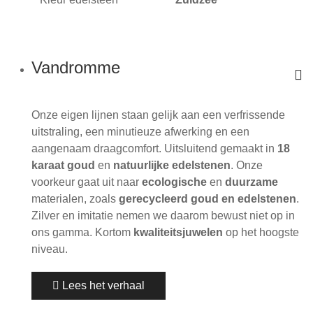
Vandromme
Onze eigen lijnen staan gelijk aan een verfrissende
uitstraling, een minutieuze afwerking en een
aangenaam draagcomfort. Uitsluitend gemaakt in
18
karaat goud
en
natuurlijke edelstenen
. Onze
voorkeur gaat uit naar
ecologische
en
duurzame
materialen, zoals
gerecycleerd goud en edelstenen
.
Zilver en imitatie nemen we daarom bewust niet op in
ons gamma. Kortom
kwaliteitsjuwelen
op het hoogste
niveau.
Lees het verhaal
De zomer is aangebroken, hét moment om even te