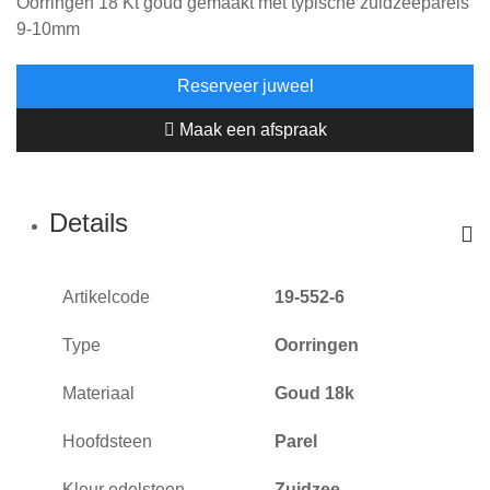
Oorringen 18 Kt goud gemaakt met typische zuidzeeparels
9-10mm
Reserveer juweel
Maak een afspraak
Details
Artikelcode
19-552-6
Type
Oorringen
Materiaal
Goud 18k
Hoofdsteen
Parel
Kleur edelsteen
Zuidzee