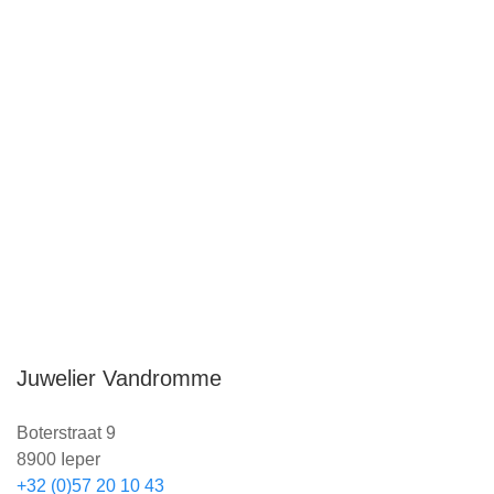
genieten van rust, zon en fijne momenten met familie
en vrienden. Ook
wij gaan er even tussenuit
.
Onze
winkel is gesloten van 25 juli tot en met
10 augustus
. We kijken er alvast naar uit om je na ons
verlof opnieuw te mogen verwelkomen, met tal van
mooie nieuwigheden.
Juwelier Vandromme
Boterstraat 9
8900 Ieper
+32 (0)57 20 10 43