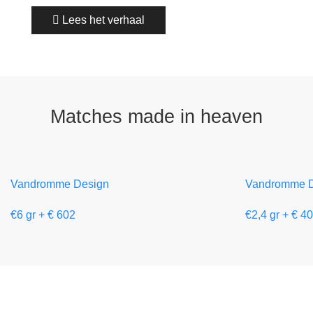
Lees het verhaal
Matches made in heaven
Vandromme Design
Vandromme D
€6 gr + € 602
€2,4 gr + € 4
De zomer is aangebroken, hét moment om even te
genieten van rust, zon en fijne momenten met familie
en vrienden. Ook
wij gaan er even tussenuit
.
Onze
winkel is gesloten van 25 juli tot en met
10 augustus
. We kijken er alvast naar uit om je na ons
verlof opnieuw te mogen verwelkomen, met tal van