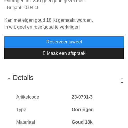
Oorringen in 18 Kt geel goud gezet met :
- Briljant : 0.04 ct
Kan met eigen goud 18 Kt gemaakt worden.
In wit, geel en rosé goud te verkrijgen
Reserveer juweel
Maak een afspraak
Details
Artikelcode
23-0701-3
Type
Oorringen
Materiaal
Goud 18k