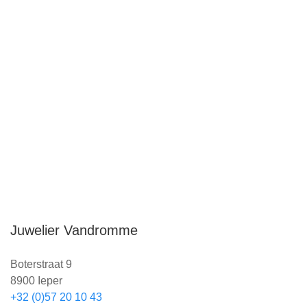
entre amis. Nous aussi,
nous faisons une petite
pause
.
Notre magasin sera fermé du 25 juillet au 10
août
inclus. Nous nous réjouissons déjà de vous
accueillir à nouveau après nos vacances, avec de
nombreuses belles nouveautés.
Juwelier Vandromme
Boterstraat 9
8900 Ieper
+32 (0)57 20 10 43