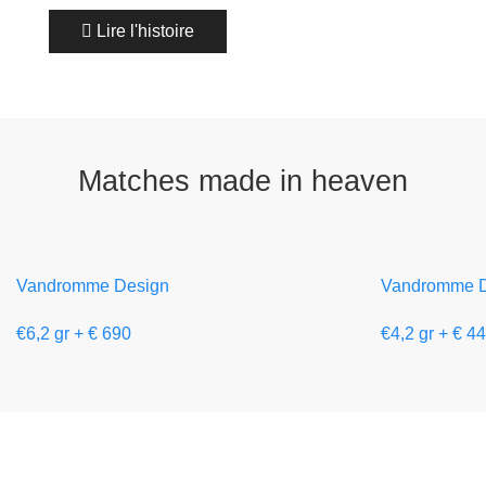
Lire l'histoire
Matches made in heaven
Vandromme Design
Vandromme D
€6,2 gr + € 690
€4,2 gr + € 4
L'été est arrivé, le moment idéal pour profiter d'un peu
de calme, du soleil et de précieux instants en famille et