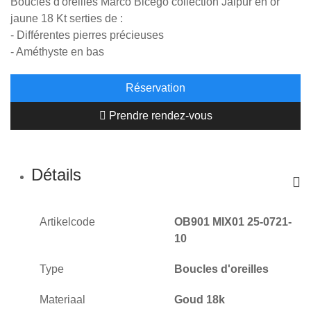
Boucles d'oreilles Marco Bicego collection Jaipur en or
jaune 18 Kt serties de :
- Différentes pierres précieuses
- Améthyste en bas
Réservation
Prendre rendez-vous
Détails
Artikelcode
OB901 MIX01 25-0721-
10
Type
Boucles d'oreilles
Materiaal
Goud 18k